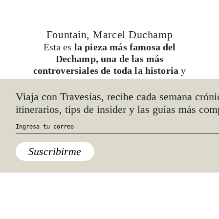
Fountain, Marcel Duchamp
Esta es
la pieza más famosa del
Dechamp, una de las más
controversiales de toda la historia
y
un símbolo de la segunda mitad del
siglo xx y aunque la se encuentra en
Viaja con Travesías, recibe cada semana cróni
el museo se trata de sólo una réplica,
itinerarios, tips de insider y las guías más com
nos ayuda a acercarnos al movimiento
de
readymade
que tanto desafiaba el
significado de lo que era arte.
Suscribirme