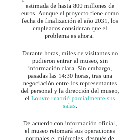
estimada de hasta 800 millones de
euros. Aunque el proyecto tiene como
fecha de finalización el año 2031, los
empleados consideran que el
problema es ahora.
Durante horas, miles de visitantes no
pudieron entrar al museo, sin
información clara. Sin embargo,
pasadas las 14:30 horas, tras una
negociación entre los representantes
del personal y la dirección del museo,
Viaja con Travesías, recibe cada semana cróni
el
Louvre reabrió parcialmente sus
itinerarios, tips de insider y las guías más com
salas
.
De acuerdo con información oficial,
Suscribirme
el museo retomará sus operaciones
normales el miércoles, después de