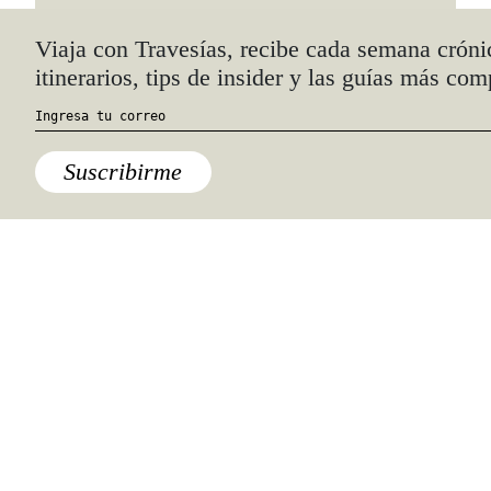
Viaja con Travesías, recibe cada semana cróni
itinerarios, tips de insider y las guías más com
Suscribirme
América y Caribe
,
Destinos
,
México
,
Nayarit
Esta extravagante playa
mexicana está dentro de un cráter