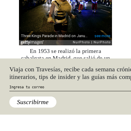
En 1953 se realizó la primera
cabalgata en Madrid, que salió de un
colegio ubicado frente al Parque del
Viaja con Travesías, recibe cada semana cróni
Retiro y continuó por la calle de
itinerarios, tips de insider y las guías más com
Alcalá, la Puerta del Sol y calle
Mayor, hasta llegar a Plaza de la
Villa, donde los Reyes ofrecieron un
tributo al Niño Jesús.
Suscribirme
Embed from Getty Images