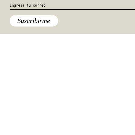
Suscribirme
Atelier
Las flores palidecen al atardecer:
un grito de atención por medio
del arte