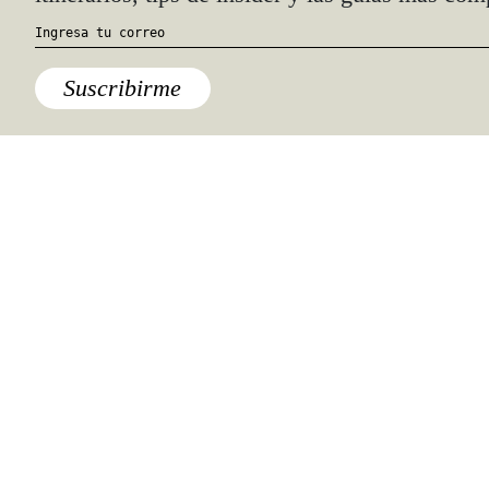
Quiénes somos
Anúnciate con nosotros
hola@travesiasmedia.com
Travesías nació en agosto de 2001 y desde
entonces se consolidó una voz experta en
viajes por México y el mundo, con
especial interés en lo auténtico y una
mirada cercana, íntima y respetuosa de lo
local. Nos apasionan las buenas historias,
los detalles que hacen de cada viaje una
experiencia única y las imágenes que nos
inspiran a viajar.
©2026 DERECHOS RESERVADOS.
TRAVESÍAS ES UNA MARCA REGISTRADA
.
AVISO DE PRIVACIDAD