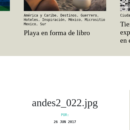
América y Caribe
,
Destinos
,
Guerrero
,
Ciud
Hoteles
,
Inspiración
,
México
,
Micrositio
Tie
Mexico
,
Sur
exp
Playa en forma de libro
en
andes2_022.jpg
POR:
26 JUN 2017