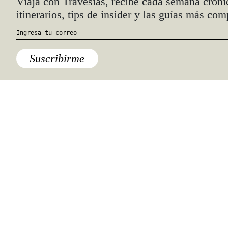
Quiénes somos
Anúnciate con nosotros
hola@travesiasmedia.com
Travesías nació en agosto de 2001 y desde
entonces se consolidó una voz experta en
viajes por México y el mundo, con
especial interés en lo auténtico y una
mirada cercana, íntima y respetuosa de lo
local. Nos apasionan las buenas historias,
los detalles que hacen de cada viaje una
experiencia única y las imágenes que nos
inspiran a viajar.