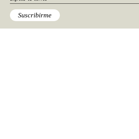
Suscribirme
Lo último
Una nueva (y esperada) serie de
Un mundo feliz hará al 2020 aún
más distópico
Comida
,
Destinos
,
Lo último