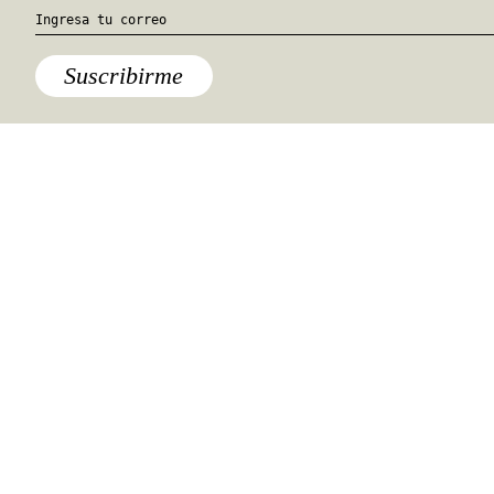
Suscribirme
Lo último
¿Cuándo será visible el
fenómeno “manhattanhenge”?