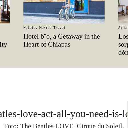
Hotels
,
Mexico Travel
Airb
Hotel b¨o, a Getaway in the
Los
ity
Heart of Chiapas
sor
dón
atles-love-act-all-you-need-is-l
Foto: The Beatles LOVE, Cirque du Soleil.