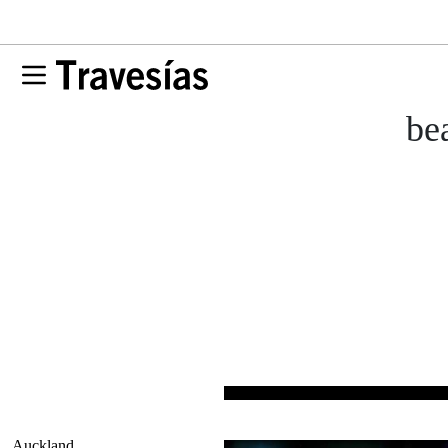
be
Auckland