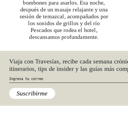
bombones para asarlos. Esa noche,
después de un masaje relajante y una
sesión de temazcal, acompañados por
los sonidos de grillos y del río
Pescados que rodea el hotel,
descansamos profundamente.
A la mañana siguiente teníamos una
cita con el río. Descenderíamos en
Viaja con Travesías, recibe cada semana cróni
lancha para hacer
rafting
. Diciembre
itinerarios, tips de insider y las guías más com
no es un mes de grandes corrientes,
pero sí de agua muy fría, lo que sube
un poco la adrenalina de la aventura,
Suscribirme
pues te saca aún más de la zona de
confort. El recorrido dura más o
menos dos horas y te permite conocer
a profundidad la vida de Jalcomulco.
Árboles de mangos de más de 80