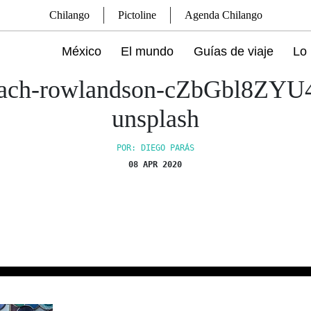
Chilango
Pictoline
Agenda Chilango
México
El mundo
Guías de viaje
Lo 
ach-rowlandson-cZbGbl8ZYU
unsplash
POR: DIEGO PARÁS
08 APR 2020