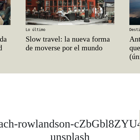
Lo último
Dest
ada
Slow travel: la nueva forma
Ant
d
de moverse por el mundo
que
(ún
ach-rowlandson-cZbGbl8ZYU
unsplash