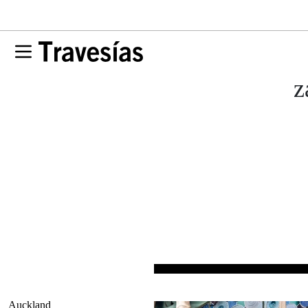
z
Auckland