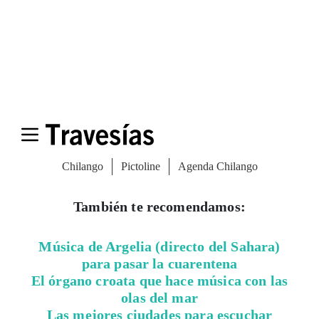
las estaciones más famosas de cada zona.
Ya sea para dejarse sorprender o para buscar
destinos específicos por el nombre de
ciudades, el resultado es el mismo:
el
viajero se transporta por un momento a
otro lugar que no sea su casa.
***
También te recomendamos:
Música de Argelia (directo del Sahara)
para pasar la cuarentena
El órgano croata que hace música con las
olas del mar
Las mejores ciudades para escuchar