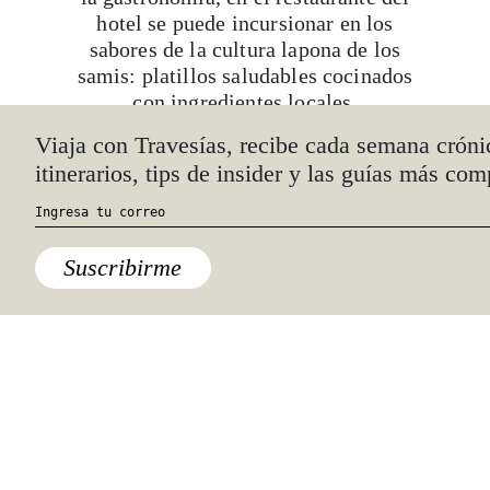
hotel se puede incursionar en los
sabores de la cultura lapona de los
samis: platillos saludables cocinados
con ingredientes locales.
***
También te recomendamos:
Un concierto en línea de Omara
Portuondo en La Habana (para subir
los ánimos)
Berlín, Viena y Nueva York abren sus
conciertos al mundo (para que todos
los vean desde casa)
Un Mapa Sonoro de México (para
cerrar los ojos y viajar por el país)