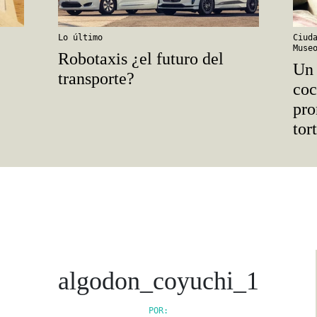
Lo último
Ciud
Muse
Robotaxis ¿el futuro del
Un 
transporte?
coc
pro
tor
algodon_coyuchi_1
POR: