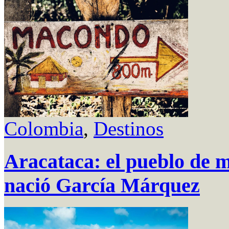
Colombia
,
Destinos
Aracataca: el pueblo de m
nació García Márquez