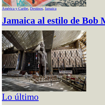
América y Caribe
,
Destinos
,
Jamaica
Jamaica al estilo de Bob
Lo último