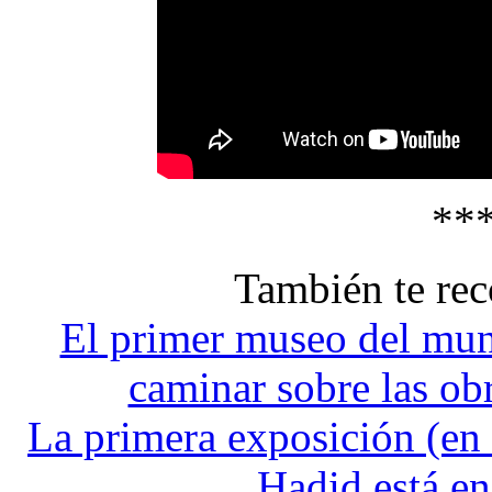
**
También te r
El primer museo del mun
caminar sobre las obr
La primera exposición (en
Hadid está 