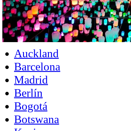
Auckland
Barcelona
Madrid
Berlín
Bogotá
Botswana