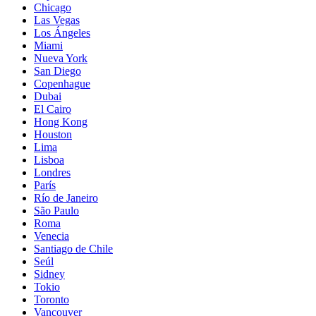
Chicago
Las Vegas
Los Ángeles
Miami
Nueva York
San Diego
Copenhague
Dubai
El Cairo
Hong Kong
Houston
Lima
Lisboa
Londres
París
Río de Janeiro
São Paulo
Roma
Venecia
Santiago de Chile
Seúl
Sidney
Tokio
Toronto
Vancouver