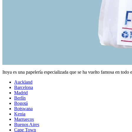
Itoya es una papelería especializada que se ha vuelto famosa en todo 
Auckland
Barcelona
Madrid
Berlín
Bogotá
Botswana
Kenia
Marruecos
Buenos Aires
Cape Town