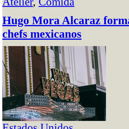
Atelier
,
Comida
Hugo Mora Alcaraz forma 
chefs mexicanos
Estados Unidos