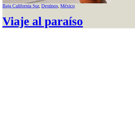
Baja California Sur
,
Destinos
,
México
Viaje al paraíso