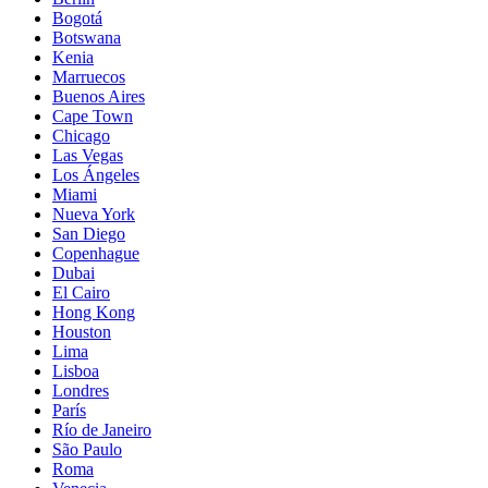
Bogotá
Botswana
Kenia
Marruecos
Buenos Aires
Cape Town
Chicago
Las Vegas
Los Ángeles
Miami
Nueva York
San Diego
Copenhague
Dubai
El Cairo
Hong Kong
Houston
Lima
Lisboa
Londres
París
Río de Janeiro
São Paulo
Roma