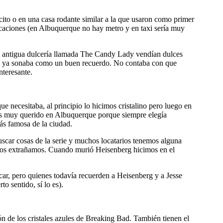
ecito o en una casa rodante similar a la que usaron como primer
 locaciones (en Albuquerque no hay metro y en taxi sería muy
a antigua dulcería llamada The Candy Lady vendían dulces
sí ya sonaba como un buen recuerdo. No contaba con que
nteresante.
ue necesitaba, al principio lo hicimos cristalino pero luego en
n es muy querido en Albuquerque porque siempre elegía
ás famosa de la ciudad.
 buscar cosas de la serie y muchos locatarios tenemos alguna
 los extrañamos. Cuando murió Heisenberg hicimos en el
úcar, pero quienes todavía recuerden a Heisenberg y a Jesse
o sentido, sí lo es).
 de los cristales azules de Breaking Bad. También tienen el