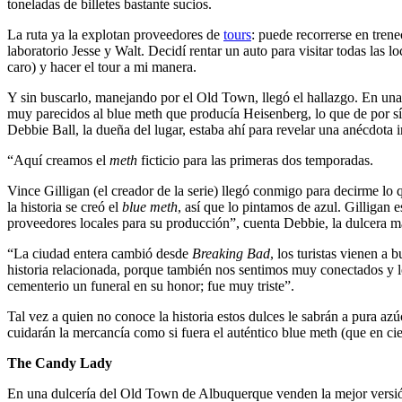
toneladas de billetes bastante sucios.
La ruta ya la explotan proveedores de
tours
: puede recorrerse en tren
laboratorio Jesse y Walt. Decidí rentar un auto para visitar todas las
caro) y hacer el tour a mi manera.
Y sin buscarlo, manejando por el Old Town, llegó el hallazgo. En un
muy parecidos al blue meth que producía Heisenberg, lo que de por 
Debbie Ball, la dueña del lugar, estaba ahí para revelar una anécdota i
“Aquí creamos el
meth
ficticio para las primeras dos temporadas.
Vince Gilligan (el creador de la serie) llegó conmigo para decirme lo q
la historia se creó el
blue meth
, así que lo pintamos de azul. Gilliga
proveedores locales para su producción”, cuenta Debbie, la dulcera m
“La ciudad entera cambió desde
Breaking Bad
, los turistas vienen a
historia relacionada, porque también nos sentimos muy conectados y
cementerio un funeral en su honor; fue muy triste”.
Tal vez a quien no conoce la historia estos dulces le sabrán a pura az
cuidarán la mercancía como si fuera el auténtico blue meth (que en ciert
The Candy Lady
En una dulcería del Old Town de Albuquerque venden la mejor versión