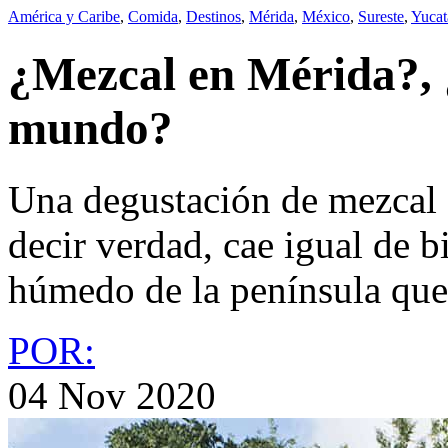
América y Caribe
,
Comida
,
Destinos
,
Mérida
,
México
,
Sureste
,
Yucat
¿Mezcal en Mérida?, ¿
mundo?
Una degustación de mezcal 
decir verdad, cae igual de b
húmedo de la península que 
POR:
04 Nov 2020