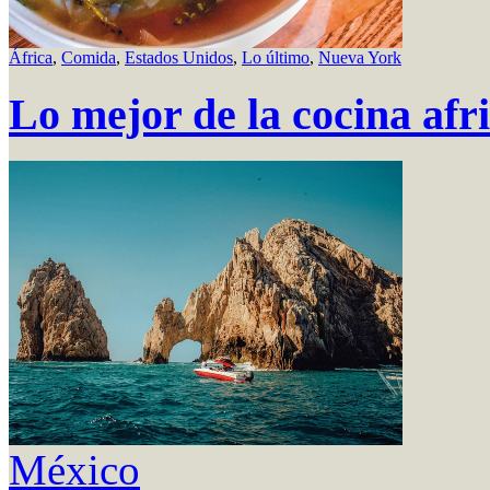
África
,
Comida
,
Estados Unidos
,
Lo último
,
Nueva York
Lo mejor de la cocina af
México