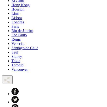
El Cairo
Hong Kong
Houston
Lima
Lisboa
Londres
París
Río de Janeiro
São Paulo
Roma
Venecia
Santiago de Chile
Seúl
Sidney
Tokio
Toronto
Vancouver