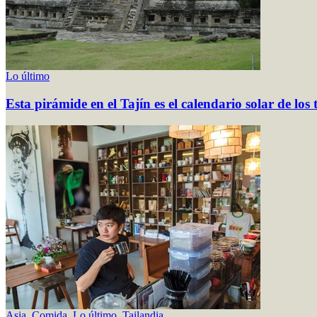
Lo último
Esta pirámide en el Tajín es el calendario solar de los
Asia
,
Comida
,
Lo último
,
Tailandia