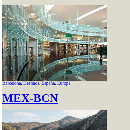
Barcelona
,
Destinos
,
España
,
Europa
MEX-BCN