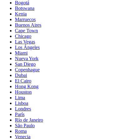
Bogotá
Botswana
Kenia
Marruecos
Buenos Aires
Cape Town
Chicago
Las Vegas
Los Ángeles
Miami
Nueva York
San Diego
Copenhague
Dubai
El Cairo
Hong Kong
Houston
Lima
Lisboa
Londres
París
Río de Janeiro
São Paulo
Roma
Venecia