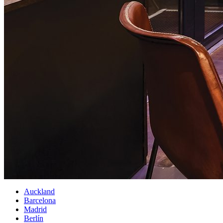
Auckland
Barcelona
Madrid
Berlín