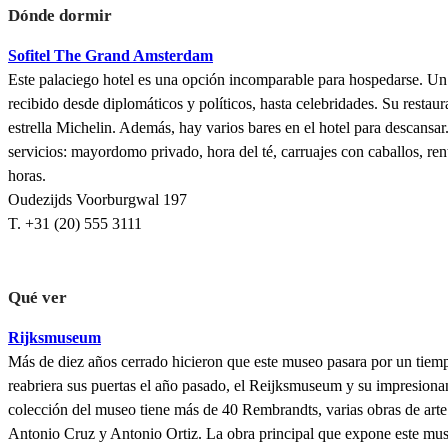
Dónde dormir
Sofitel The Grand Amsterdam
Este palaciego hotel es una opción incomparable para hospedarse. Un 
recibido desde diplomáticos y políticos, hasta celebridades. Su restaur
estrella Michelin. Además, hay varios bares en el hotel para descansar
servicios: mayordomo privado, hora del té, carruajes con caballos, renta
horas.
Oudezijds Voorburgwal 197
T. +31 (20) 555 3111
Qué ver
Rijksmuseum
Más de diez años cerrado hicieron que este museo pasara por un tiem
reabriera sus puertas el año pasado, el Reijksmuseum y su impresionan
colección del museo tiene más de 40 Rembrandts, varias obras de arte
Antonio Cruz y Antonio Ortiz. La obra principal que expone este m