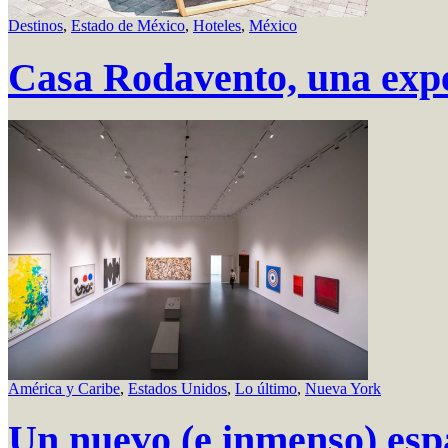
Destinos
,
Estado de México
,
Hoteles
,
México
Casa Rodavento, una expe
América y Caribe
,
Estados Unidos
,
Lo último
,
Nueva York
Un nuevo (e inmenso) esp