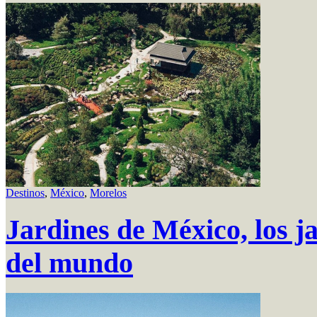
Destinos
,
México
,
Morelos
Jardines de México, los j
del mundo