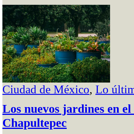
Ciudad de México
,
Lo últi
Los nuevos jardines en el
Chapultepec