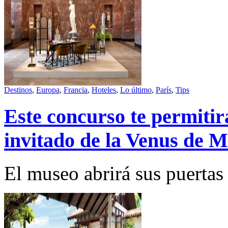
Destinos
,
Europa
,
Francia
,
Hoteles
,
Lo último
,
París
,
Tips
Este concurso te permitir
invitado de la Venus de M
El museo abrirá sus puertas 