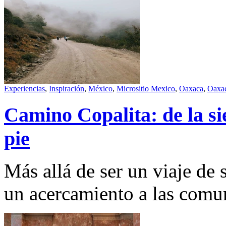
Experiencias
,
Inspiración
,
México
,
Micrositio Mexico
,
Oaxaca
,
Oaxac
Camino Copalita: de la si
pie
Más allá de ser un viaje de 
un acercamiento a las comun