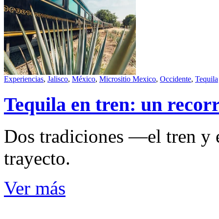
Experiencias
,
Jalisco
,
México
,
Micrositio Mexico
,
Occidente
,
Tequila
Tequila en tren: un recorr
Dos tradiciones —el tren y 
trayecto.
Ver más