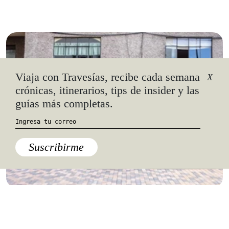
Viaja con Travesías, recibe cada semana
X
crónicas, itinerarios, tips de insider y las
guías más completas.
Suscribirme
Centro y Golfo
,
Ciudad de México
,
México
,
Micrositio Mexico