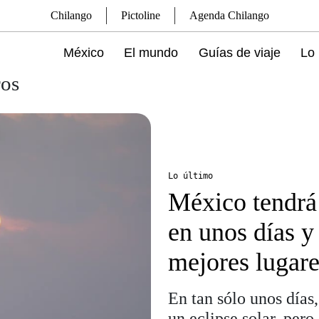
Chilango
Pictoline
Agenda Chilango
México
El mundo
Guías de viaje
Lo 
ros
Lo último
México tendrá 
en unos días y
mejores lugare
En tan sólo unos días
un eclipse solar, pero 