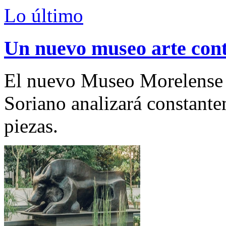
Lo último
Un nuevo museo arte co
El nuevo Museo Morelense
Soriano analizará constant
piezas.