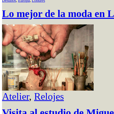
Destinos
,
Europa
,
Londres
Lo mejor de la moda en 
Atelier
,
Relojes
Visita al estudio de Migu