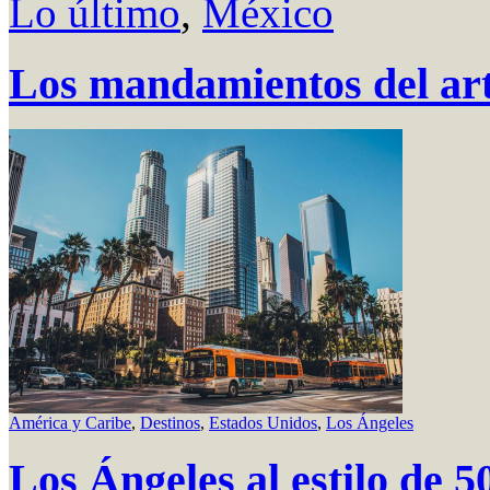
Lo último
,
México
Los mandamientos del ar
América y Caribe
,
Destinos
,
Estados Unidos
,
Los Ángeles
Los Ángeles al estilo de