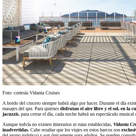
Foto: cortesía Vidanta Cruises
A bordo del crucero siempre habrá algo por hacer. Durante el día existe
masajes del
spa
. Para quienes
disfrutan el aire libre y el sol, en la
jacuzzis
, para cerrar el día, cada noche habrá un espectáculo musical
Aunque todvía no existen itinerarios ni rutas establecidas,
Vidanta Cr
inadvertidas
. Cabe resaltar que los viajes en estos barcos son
exclus
del grupo turístico) y son únicamente para adultos. Se pueden consulta