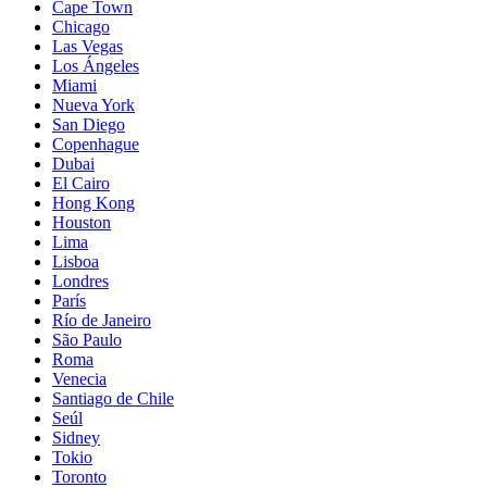
Cape Town
Chicago
Las Vegas
Los Ángeles
Miami
Nueva York
San Diego
Copenhague
Dubai
El Cairo
Hong Kong
Houston
Lima
Lisboa
Londres
París
Río de Janeiro
São Paulo
Roma
Venecia
Santiago de Chile
Seúl
Sidney
Tokio
Toronto