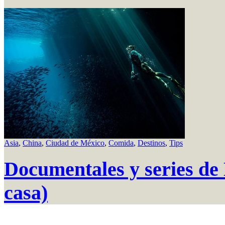
Asia
,
China
,
Ciudad de México
,
Comida
,
Destinos
,
Tips
Documentales y series de N
casa)