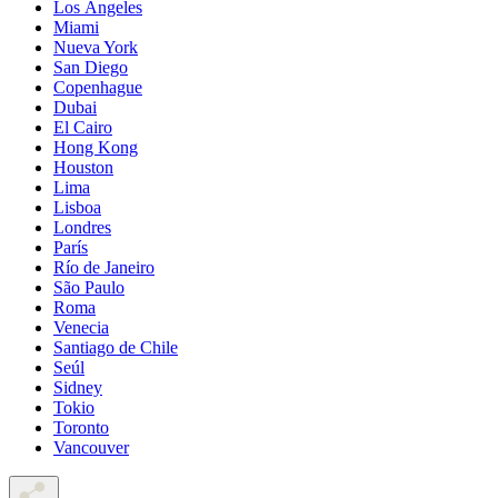
Los Ángeles
Miami
Nueva York
San Diego
Copenhague
Dubai
El Cairo
Hong Kong
Houston
Lima
Lisboa
Londres
París
Río de Janeiro
São Paulo
Roma
Venecia
Santiago de Chile
Seúl
Sidney
Tokio
Toronto
Vancouver