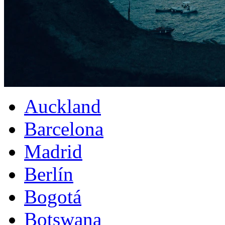
Auckland
Barcelona
Madrid
Berlín
Bogotá
Botswana