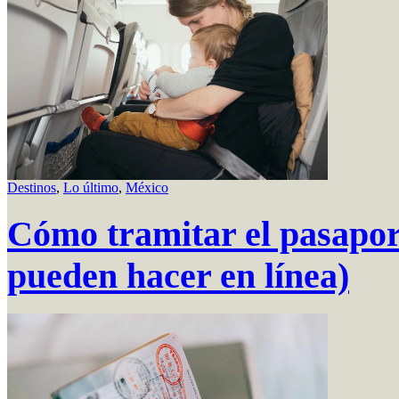
Destinos
,
Lo último
,
México
Cómo tramitar el pasapor
pueden hacer en línea)