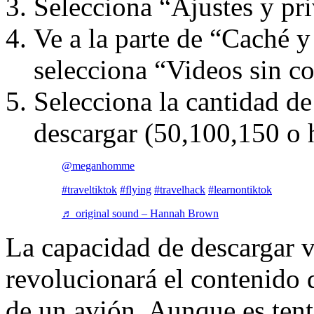
Selecciona “Ajustes y pr
Ve a la parte de “Caché 
selecciona “Videos sin c
Selecciona la cantidad de
descargar (50,100,150 o 
@meganhomme
#traveltiktok
#flying
#travelhack
#learnontiktok
♬ original sound – Hannah Brown
La capacidad de descargar 
revolucionará el contenido
de un avión. Aunque es tent