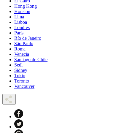
El Cairo
Hong Kong
Houston
Lima
Lisboa
Londres
París
Río de Janeiro
São Paulo
Roma
Venecia
Santiago de Chile
Seúl
Sidney
Tokio
Toronto
Vancouver