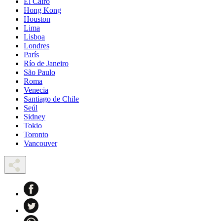
El Cairo
Hong Kong
Houston
Lima
Lisboa
Londres
París
Río de Janeiro
São Paulo
Roma
Venecia
Santiago de Chile
Seúl
Sidney
Tokio
Toronto
Vancouver