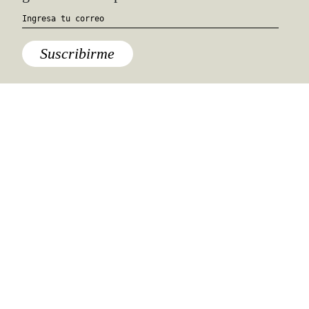
Destinos
,
Lo último
Destinos
,
Estados Unidos
Suscribirme
Ciudad de México
,
México
Destinos
,
Lo último
Quiénes somos
Anúnciate con nosotros