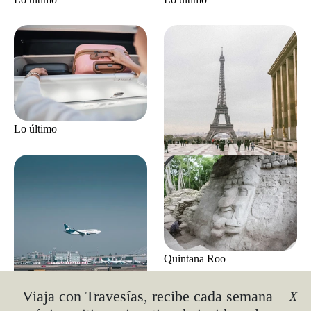
Lo último
París
Quintana Roo
Viaja con Travesías, recibe cada semana
X
Lo último