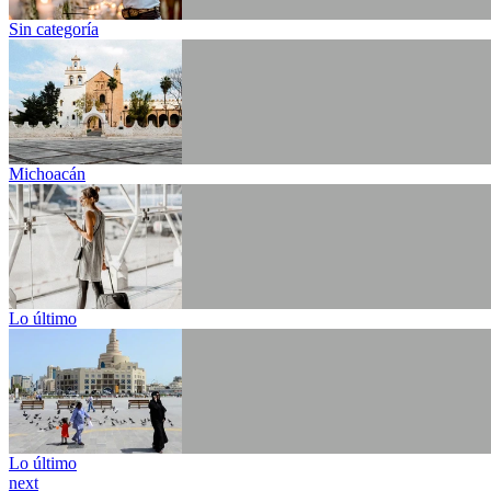
Sin categoría
Michoacán
Lo último
Lo último
next