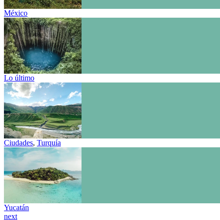
México
Lo último
Ciudades
,
Turquía
Yucatán
next