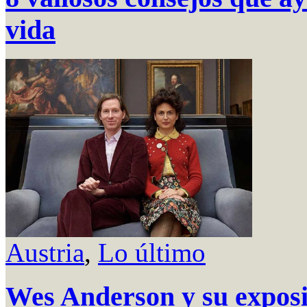
vida
Austria
,
Lo último
Wes Anderson y su exposi