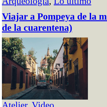
Arqueología
,
Lo último
Viajar a Pompeya de la m
de la cuarentena)
Atelier
,
Video