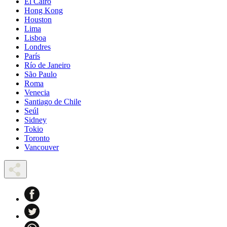
El Cairo
Hong Kong
Houston
Lima
Lisboa
Londres
París
Río de Janeiro
São Paulo
Roma
Venecia
Santiago de Chile
Seúl
Sidney
Tokio
Toronto
Vancouver