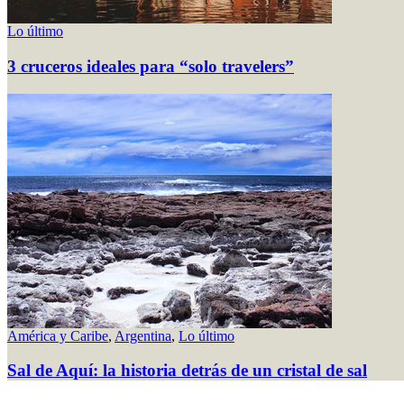
Lo último
3 cruceros ideales para “solo travelers”
América y Caribe
,
Argentina
,
Lo último
Sal de Aquí: la historia detrás de un cristal de sal