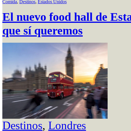
Comida
,
Destinos
,
Estados Unidos
El nuevo food hall de Est
que sí queremos
Destinos
,
Londres