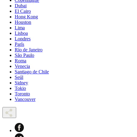
Copenhague
Dubai
El Cairo
Hong Kong
Houston
Lima
Lisboa
Londres
París
Río de Janeiro
São Paulo
Roma
Venecia
Santiago de Chile
Seúl
Sidney
Tokio
Toronto
Vancouver