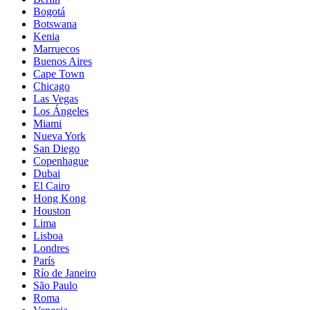
Bogotá
Botswana
Kenia
Marruecos
Buenos Aires
Cape Town
Chicago
Las Vegas
Los Ángeles
Miami
Nueva York
San Diego
Copenhague
Dubai
El Cairo
Hong Kong
Houston
Lima
Lisboa
Londres
París
Río de Janeiro
São Paulo
Roma