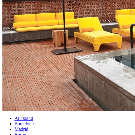
Auckland
Barcelona
Madrid
Berlín